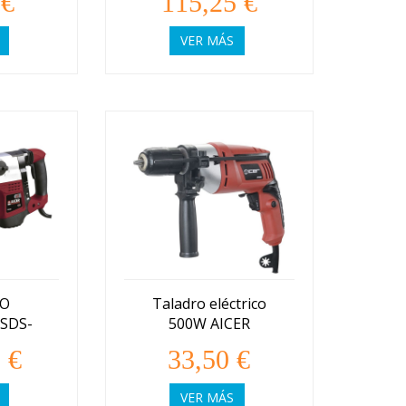
 €
115,25 €
(ASD14K)
VER MÁS
LO
Taladro eléctrico
SDS-
500W AICER
ER
 €
33,50 €
VER MÁS