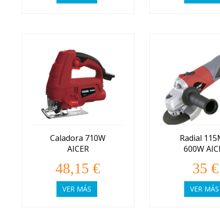
Caladora 710W
Radial 11
AICER
600W AIC
48,15 €
35 €
VER MÁS
VER MÁS