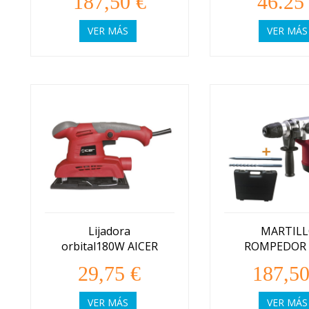
187,50 €
46.25
VER MÁS
VER MÁS
Lijadora
MARTIL
orbital180W AICER
ROMPEDOR 
MAX AIC
29,75 €
187,50
VER MÁS
VER MÁS