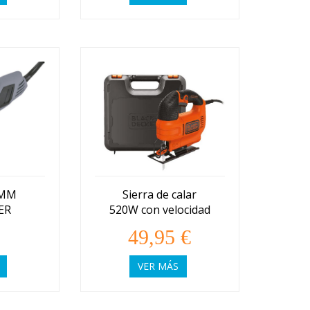
5MM
Sierra de calar
ER
520W con velocidad
variable (KS701EK)
49,95 €
VER MÁS