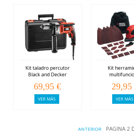
Kit taladro percutor
Kit herrami
Black and Decker
multifunci
de 750W (KR705K)
Black and D
69,95 €
29,95
KA161B
VER MÁS
VER MÁS
PAGINA 2 
ANTERIOR