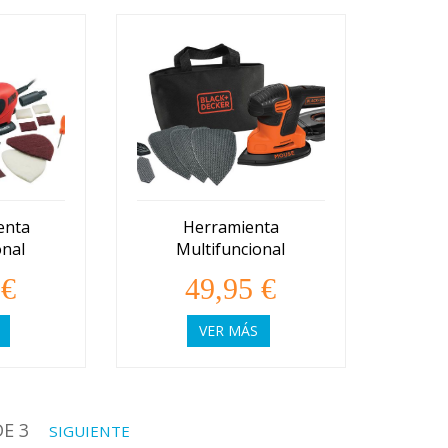
enta
Herramienta
onal
Multifuncional
ecker
Black and Decker
 €
49,95 €
C
KA2000
VER MÁS
DE 3
SIGUIENTE